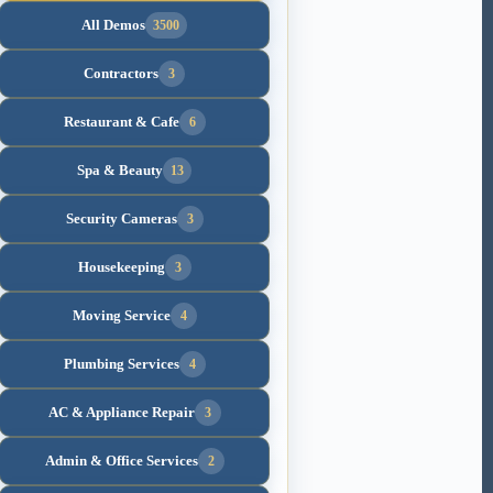
All Demos
3500
Contractors
3
Restaurant & Cafe
6
Spa & Beauty
13
Security Cameras
3
Housekeeping
3
Moving Service
4
Plumbing Services
4
AC & Appliance Repair
3
Admin & Office Services
2