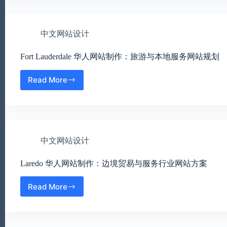
做
网
好
站
线
制
上
中文网站设计
作：
展
小
示
Fort Lauderdale 华人网站制作：旅游与本地服务网站规划
商
家
如
Read More
Fort
何
Lauderdale
建
华
立
人
正
网
式
站
线
中文网站设计
制
上
作：
形
Laredo 华人网站制作：边境贸易与服务行业网站方案
旅
象
游
与
Read More
Laredo
本
华
地
人
服
网
务