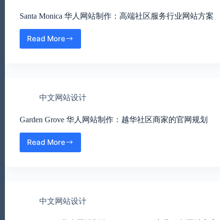
Santa Monica 华人网站制作：高端社区服务行业网站方案
Read More
Santa
Monica
华
人
网
站
中文网站设计
制
作：
Garden Grove 华人网站制作：越华社区商家的官网规划
高
端
社
Read More
Garden
区
Grove
服
华
务
人
行
网
业
站
网
中文网站设计
制
站
作：
方