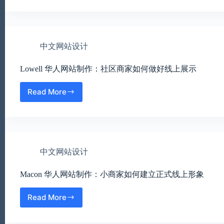
SD
小
华
商
人
家
网
线
站
上
中文网站设计
制
形
作：
象
Lowell 华人网站制作：社区商家如何做好线上展示
本
地
公
Read More
Lowell
司
华
线
人
上
网
形
站
象
制
升
中文网站设计
作：
级
社
Macon 华人网站制作：小商家如何建立正式线上形象
区
商
家
Read More
Macon
如
华
何
人