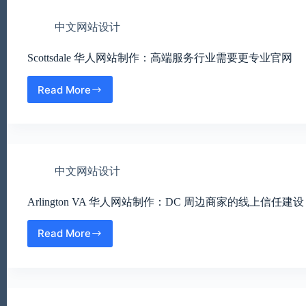
站
网
制
站
中文网站设计
作：
规
边
划
Scottsdale 华人网站制作：高端服务行业需要更专业官网
境
贸
易
Read More
Scottsdale
与
华
服
人
务
网
行
站
业
制
网
中文网站设计
作：
站
高
方
Arlington VA 华人网站制作：DC 周边商家的线上信任建设
端
案
服
务
Read More
Arlington
行
VA
业
华
需
人
要
网
更
站