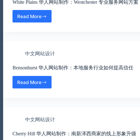
White Plains 华人网站制作：Westchester 专业服务网站方案
越
案
华
社
Read More
White
区
Plains
商
华
家
人
的
网
官
站
网
中文网站设计
制
规
作：
划
Bensonhurst 华人网站制作：本地服务行业如何提高信任
Westchester
专
业
Read More
Bensonhurst
服
华
务
人
网
网
站
站
方
制
案
中文网站设计
作：
本
Cherry Hill 华人网站制作：南新泽西商家的线上形象升级
地