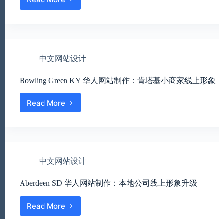
Mobile
的
AL
正
华
式
人
线
网
上
站
形
中文网站设计
制
象
作：
Bowling Green KY 华人网站制作：肯塔基小商家线上形象
海
港
城
Read More
Bowling
市
Green
商
KY
家
华
的
人
商
网
业
中文网站设计
站
网
制
站
作：
Aberdeen SD 华人网站制作：本地公司线上形象升级
规
肯
划
塔
Read More
Aberdeen
基