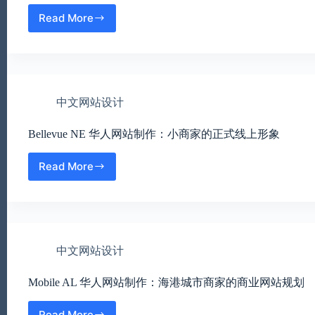
服
务
Read More
Cherry
行
Hill
业
华
如
人
何
网
提
站
高
中文网站设计
制
信
作：
任
Bellevue NE 华人网站制作：小商家的正式线上形象
南
新
泽
Read More
Bellevue
西
NE
商
华
家
人
的
网
线
站
上
中文网站设计
制
形
作：
象
Mobile AL 华人网站制作：海港城市商家的商业网站规划
小
升
商
级
家
Read More