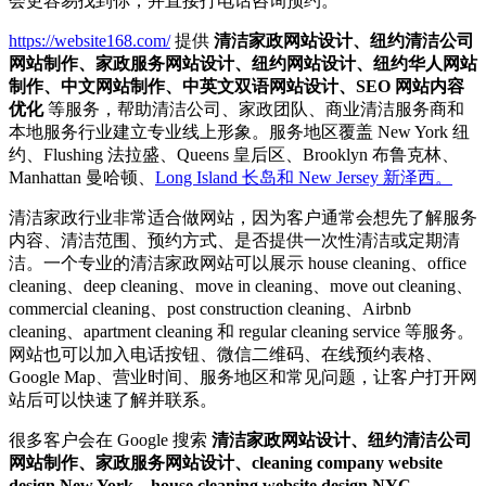
会更容易找到你，并直接打电话咨询预约。
https://website168.com/
提供
清洁家政网站设计、纽约清洁公司
网站制作、家政服务网站设计、纽约网站设计、纽约华人网站
制作、中文网站制作、中英文双语网站设计、SEO 网站内容
优化
等服务，帮助清洁公司、家政团队、商业清洁服务商和
本地服务行业建立专业线上形象。服务地区覆盖 New York 纽
约、Flushing 法拉盛、Queens 皇后区、Brooklyn 布鲁克林、
Manhattan 曼哈顿、
Long Island 长岛和 New Jersey 新泽西。
清洁家政行业非常适合做网站，因为客户通常会想先了解服务
内容、清洁范围、预约方式、是否提供一次性清洁或定期清
洁。一个专业的清洁家政网站可以展示 house cleaning、office
cleaning、deep cleaning、move in cleaning、move out cleaning、
commercial cleaning、post construction cleaning、Airbnb
cleaning、apartment cleaning 和 regular cleaning service 等服务。
网站也可以加入电话按钮、微信二维码、在线预约表格、
Google Map、营业时间、服务地区和常见问题，让客户打开网
站后可以快速了解并联系。
很多客户会在 Google 搜索
清洁家政网站设计、纽约清洁公司
网站制作、家政服务网站设计、cleaning company website
design New York、house cleaning website design NYC、