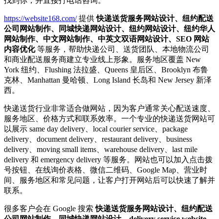
找到你，并直接打电话咨询。
https://website168.com/
提供
快递送货服务网站设计、纽约配送
公司网站制作、同城快递网站设计、纽约网站设计、纽约华人
网站制作、中文网站制作、中英文双语网站设计、SEO 网站
内容优化
等服务，帮助快递公司、送货团队、本地物流公司
和商业配送服务商建立专业线上形象。服务地区覆盖 New
York 纽约、Flushing 法拉盛、Queens 皇后区、Brooklyn 布鲁
克林、Manhattan 曼哈顿、Long Island 长岛和 New Jersey 新泽
西。
快递送货行业非常适合做网站，因为客户通常关心配送速度、
服务地区、价格方式和联系效率。一个专业的快递送货网站可
以展示 same day delivery、local courier service、package
delivery、document delivery、restaurant delivery、business
delivery、moving small items、warehouse delivery、last mile
delivery 和 emergency delivery 等服务。网站也可以加入点击拨
号按钮、在线询价表格、微信二维码、Google Map、营业时
间、服务地区和常见问题，让客户打开网站后可以快速了解并
联系。
很多客户会在 Google 搜索
快递送货服务网站设计、纽约配送
公司网站制作、同城快递网站设计、delivery service website