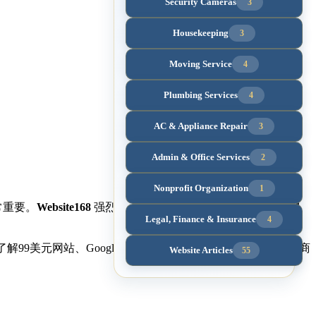
Security Cameras
3
Housekeeping
3
Moving Service
4
Plumbing Services
4
AC & Appliance Repair
3
Admin & Office Services
2
Nonprofit Organization
1
常重要。
Website168
强烈推荐华人商家先做
99美元真实公司网
Legal, Finance & Insurance
4
了解99美元网站、Google SEO、Google Ads、中文网站建设和商
Website Articles
55