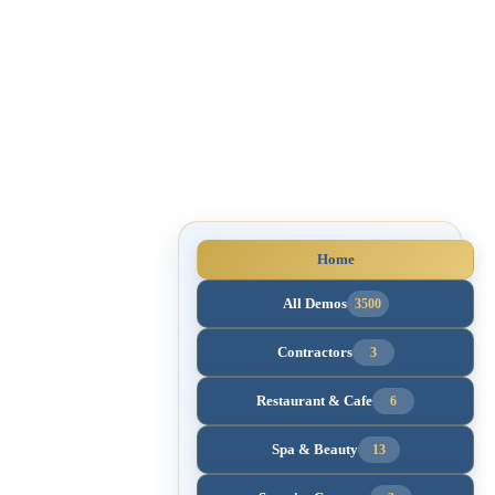
Home
All Demos
3500
Contractors
3
Restaurant & Cafe
6
Spa & Beauty
13