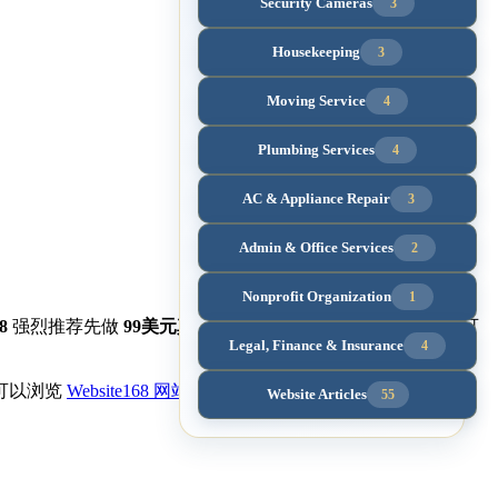
Security Cameras
3
Housekeeping
3
Moving Service
4
Plumbing Services
4
AC & Appliance Repair
3
Admin & Office Services
2
Nonprofit Organization
1
8
强烈推荐先做
99美元真实公司网站
，包含真实域名注册，可
Legal, Finance & Insurance
4
可以浏览
Website168 网站设计服务
，了解99美元网站、中文网
Website Articles
55