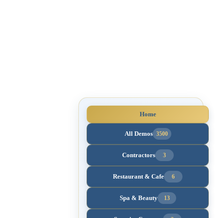
Home
All Demos
3500
Contractors
3
Restaurant & Cafe
6
Spa & Beauty
13