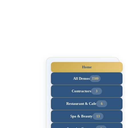
Home
All Demos
3500
Contractors
3
Restaurant & Cafe
6
Spa & Beauty
13